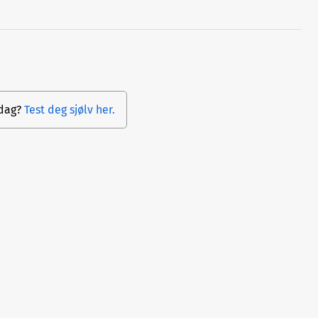
 dag?
Test deg sjølv her.